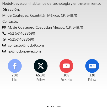
NodoNueve.com hablamos de tecnología y entretenimiento.
Dirección:
M. de Coatepec, Cuautitlán México. CP. 54870
Contacto:
M. de Coatepec, Cuautitlán México, C.P. 54870
+52 5614028690
+525614028690
contacto@nodo9.com
rp@nodonueve.com
20K
65.9K
308
320
Like
Follow
Subscribe
Follow