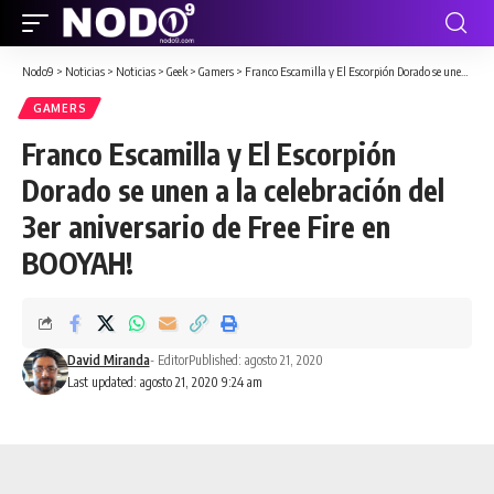
Nodo9
>
Noticias
>
Noticias
>
Geek
>
Gamers
>
Franco Escamilla y El Escorpión Dorado se unen a la celebración del 3er aniversario de Free Fire en BOOYAH!
GAMERS
Franco Escamilla y El Escorpión
Dorado se unen a la celebración del
3er aniversario de Free Fire en
BOOYAH!
David Miranda
- Editor
Published: agosto 21, 2020
Last updated: agosto 21, 2020 9:24 am