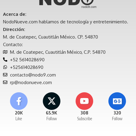
Acerca de:
NodoNueve.com hablamos de tecnología y entretenimiento.
Dirección:
M. de Coatepec, Cuautitlán México. CP. 54870
Contacto:
M. de Coatepec, Cuautitlán México, C.P. 54870
+52 5614028690
+525614028690
contacto@nodo9.com
rp@nodonueve.com
20K
65.9K
308
320
Like
Follow
Subscribe
Follow