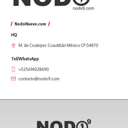
NodoNueve.com
HQ
M. de Coatepec Cuautitlán México CP 54870
Tel/WhatsApp
+525614028690
contacto@nodo9.com