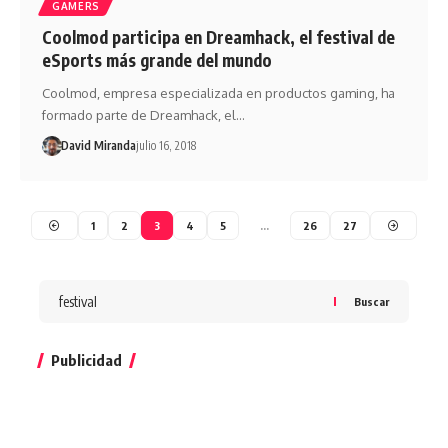
GAMERS
Coolmod participa en Dreamhack, el festival de
eSports más grande del mundo
Coolmod, empresa especializada en productos gaming, ha
formado parte de Dreamhack, el…
David Miranda
julio 16, 2018
1
2
3
4
5
…
26
27
Buscar
Publicidad