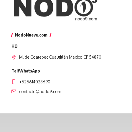
NodoNueve.com
HQ
M. de Coatepec Cuautitlán México CP 54870
Tel/WhatsApp
+525614028690
contacto@nodo9.com