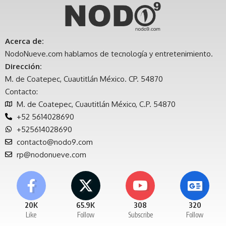
Acerca de:
NodoNueve.com hablamos de tecnología y entretenimiento.
Dirección:
M. de Coatepec, Cuautitlán México. CP. 54870
Contacto:
M. de Coatepec, Cuautitlán México, C.P. 54870
+52 5614028690
+525614028690
contacto@nodo9.com
rp@nodonueve.com
20K
65.9K
308
320
Like
Follow
Subscribe
Follow