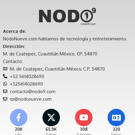
Acerca de:
NodoNueve.com hablamos de tecnología y entretenimiento.
Dirección:
M. de Coatepec, Cuautitlán México. CP. 54870
Contacto:
M. de Coatepec, Cuautitlán México, C.P. 54870
+52 5614028690
+525614028690
contacto@nodo9.com
rp@nodonueve.com
20K
65.9K
308
320
Like
Follow
Subscribe
Follow