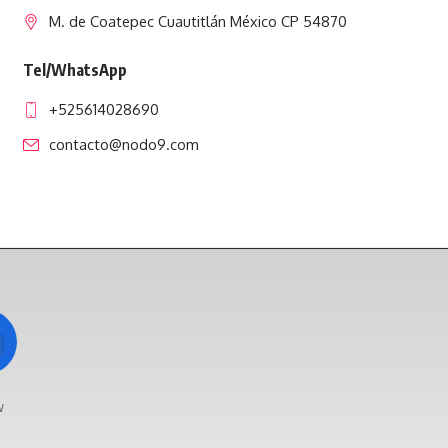
M. de Coatepec Cuautitlán México CP 54870
Tel/WhatsApp
+525614028690
contacto@nodo9.com
w