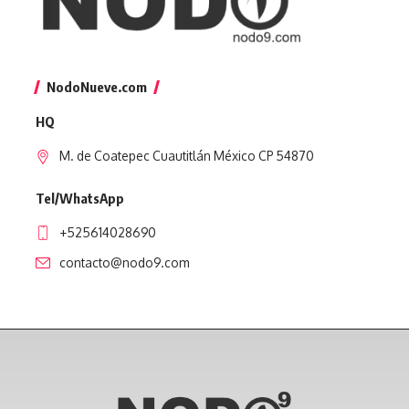
NodoNueve.com
HQ
M. de Coatepec Cuautitlán México CP 54870
Tel/WhatsApp
+525614028690
contacto@nodo9.com