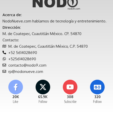
Acerca de:
NodoNueve.com hablamos de tecnología y entretenimiento.
Dirección:
M. de Coatepec, Cuautitlán México. CP. 54870
Contacto:
M. de Coatepec, Cuautitlán México, C.P. 54870
+52 5614028690
+525614028690
contacto@nodo9.com
rp@nodonueve.com
20K
65.9K
308
320
Like
Follow
Subscribe
Follow