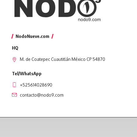
NodoNueve.com
HQ
M. de Coatepec Cuautitlán México CP 54870
Tel/WhatsApp
+525614028690
contacto@nodo9.com