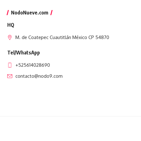
NodoNueve.com
HQ
M. de Coatepec Cuautitlán México CP 54870
Tel/WhatsApp
+525614028690
contacto@nodo9.com