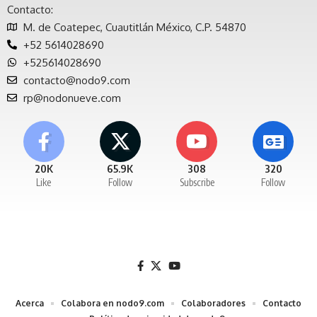
Contacto:
M. de Coatepec, Cuautitlán México, C.P. 54870
+52 5614028690
+525614028690
contacto@nodo9.com
rp@nodonueve.com
20K
65.9K
308
320
Like
Follow
Subscribe
Follow
Acerca
Colabora en nodo9.com
Colaboradores
Contacto