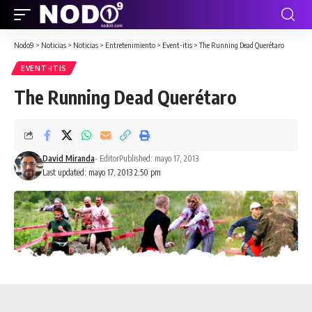
Nodo9
>
Noticias
>
Noticias
>
Entretenimiento
>
Event-itis
>
The Running Dead Querétaro
EVENT-ITIS
The Running Dead Querétaro
David Miranda
- Editor
Published: mayo 17, 2013
Last updated: mayo 17, 2013 2:50 pm