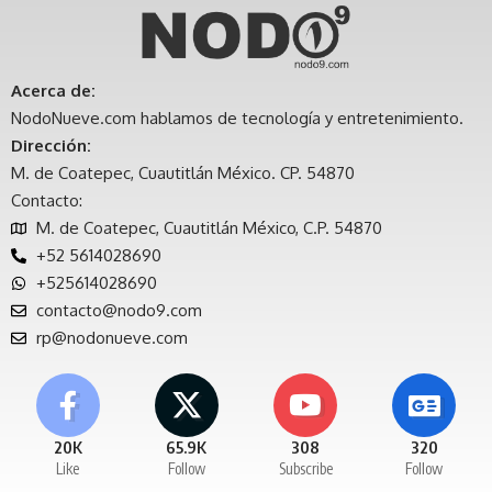
Acerca de:
NodoNueve.com hablamos de tecnología y entretenimiento.
Dirección:
M. de Coatepec, Cuautitlán México. CP. 54870
Contacto:
M. de Coatepec, Cuautitlán México, C.P. 54870
+52 5614028690
+525614028690
contacto@nodo9.com
rp@nodonueve.com
20K
65.9K
308
320
Like
Follow
Subscribe
Follow