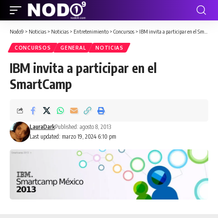
Nodo9
>
Noticias
>
Noticias
>
Entretenimiento
>
Concursos
>
IBM invita a participar en el SmartCamp
CONCURSOS
GENERAL
NOTICIAS
IBM invita a participar en el
SmartCamp
LauraDark
Published: agosto 8, 2013
Last updated: marzo 19, 2024 6:10 pm