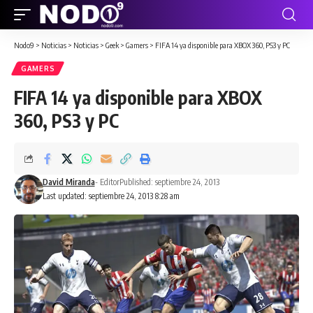
Nodo9
>
Noticias
>
Noticias
>
Geek
>
Gamers
>
FIFA 14 ya disponible para XBOX 360, PS3 y PC
GAMERS
FIFA 14 ya disponible para XBOX
360, PS3 y PC
David Miranda
- Editor
Published: septiembre 24, 2013
Last updated: septiembre 24, 2013 8:28 am