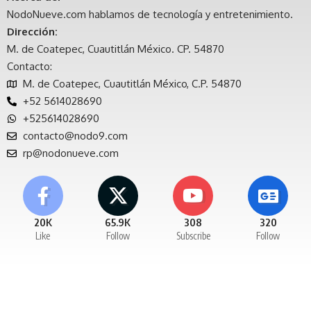
NodoNueve.com hablamos de tecnología y entretenimiento.
Dirección:
M. de Coatepec, Cuautitlán México. CP. 54870
Contacto:
M. de Coatepec, Cuautitlán México, C.P. 54870
+52 5614028690
+525614028690
contacto@nodo9.com
rp@nodonueve.com
20K
65.9K
308
320
Like
Follow
Subscribe
Follow