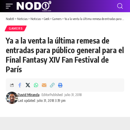
Nodo9
>
Noticias
>
Noticias
>
Geek
>
Gamers
>
Ya a la venta la última remesa de entradas para público general para el Final Fantasy XIV Fan Festival de París
GAMERS
Ya a la venta la última remesa de
entradas para público general para el
Final Fantasy XIV Fan Festival de
París
David Miranda
- Editor
Published: julio 31, 2018
Last updated: julio 31, 2018 3:39 pm