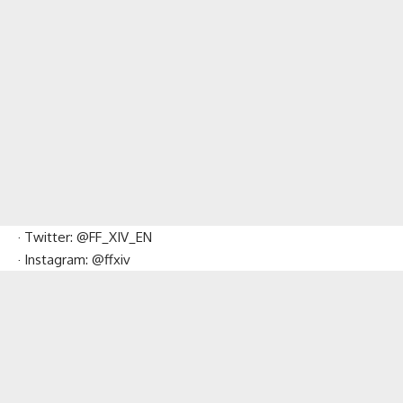
· Twitter: @FF_XIV_EN
· Instagram: @ffxiv