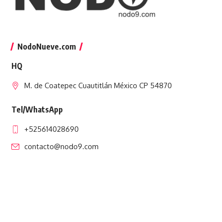
NodoNueve.com
HQ
M. de Coatepec Cuautitlán México CP 54870
Tel/WhatsApp
+525614028690
contacto@nodo9.com