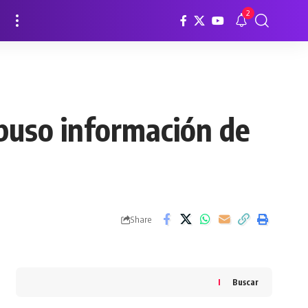
2
puso información de
Share
Buscar