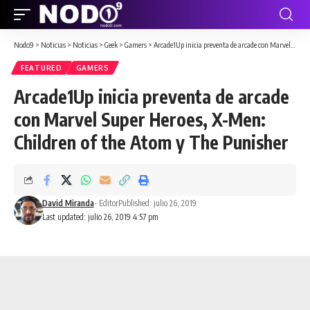
Nodo9
>
Noticias
>
Noticias
>
Geek
>
Gamers
>
Arcade1Up inicia preventa de arcade con Marvel Super Heroes, X-Men: Children of the Atom y The Punisher
FEATURED
GAMERS
Arcade1Up inicia preventa de arcade
con Marvel Super Heroes, X-Men:
Children of the Atom y The Punisher
David Miranda
- Editor
Published: julio 26, 2019
Last updated: julio 26, 2019 4:57 pm