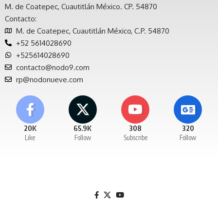
M. de Coatepec, Cuautitlán México. CP. 54870
Contacto:
M. de Coatepec, Cuautitlán México, C.P. 54870
+52 5614028690
+525614028690
contacto@nodo9.com
rp@nodonueve.com
20K
65.9K
308
320
Like
Follow
Subscribe
Follow