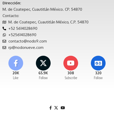
Dirección:
M. de Coatepec, Cuautitlán México. CP. 54870
Contacto:
M. de Coatepec, Cuautitlán México, C.P. 54870
+52 5614028690
+525614028690
contacto@nodo9.com
rp@nodonueve.com
20K
65.9K
308
320
Like
Follow
Subscribe
Follow