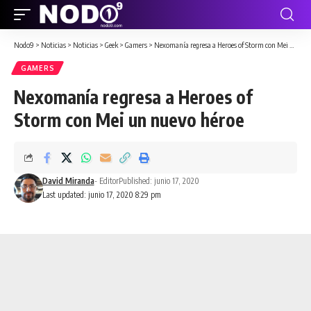
Nodo9
>
Noticias
>
Noticias
>
Geek
>
Gamers
>
Nexomanía regresa a Heroes of Storm con Mei un nuevo héroe
GAMERS
Nexomanía regresa a Heroes of
Storm con Mei un nuevo héroe
David Miranda
- Editor
Published: junio 17, 2020
Last updated: junio 17, 2020 8:29 pm