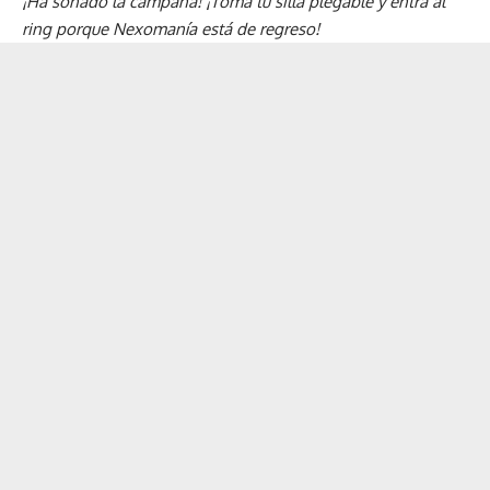
¡Ha sonado la campana! ¡Toma tu silla plegable y entra al
ring porque Nexomanía está de regreso!