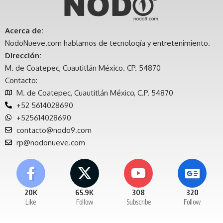
Acerca de:
NodoNueve.com hablamos de tecnología y entretenimiento.
Dirección:
M. de Coatepec, Cuautitlán México. CP. 54870
Contacto:
M. de Coatepec, Cuautitlán México, C.P. 54870
+52 5614028690
+525614028690
contacto@nodo9.com
rp@nodonueve.com
20K
65.9K
308
320
Like
Follow
Subscribe
Follow