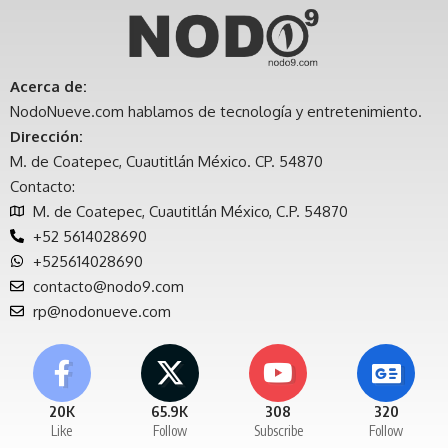
Acerca de:
NodoNueve.com hablamos de tecnología y entretenimiento.
Dirección:
M. de Coatepec, Cuautitlán México. CP. 54870
Contacto:
M. de Coatepec, Cuautitlán México, C.P. 54870
+52 5614028690
+525614028690
contacto@nodo9.com
rp@nodonueve.com
20K
65.9K
308
320
Like
Follow
Subscribe
Follow