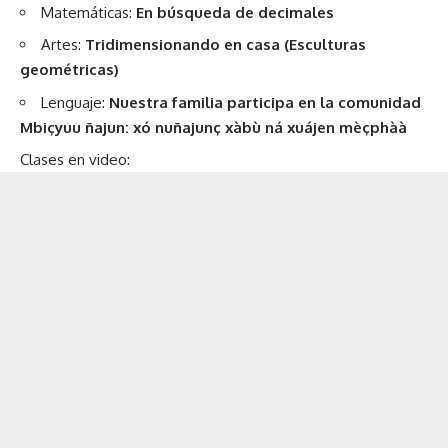
Matemáticas:
En búsqueda de decimales
Artes:
Tridimensionando en casa (Esculturas
geométricas)
Lenguaje:
Nuestra familia participa en la comunidad
Mbiçyuu ñajun: xó nuñajunç xàbù ná xuájen mèçphàà
Clases en video: