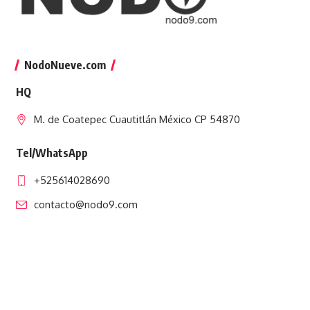
NodoNueve.com
HQ
M. de Coatepec Cuautitlán México CP 54870
Tel/WhatsApp
+525614028690
contacto@nodo9.com