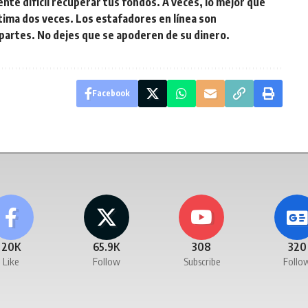
te difícil recuperar tus fondos. A veces, lo mejor que
tima dos veces. Los estafadores en línea son
partes. No dejes que se apoderen de su dinero.
Facebook
20K
65.9K
308
320
Like
Follow
Subscribe
Follo