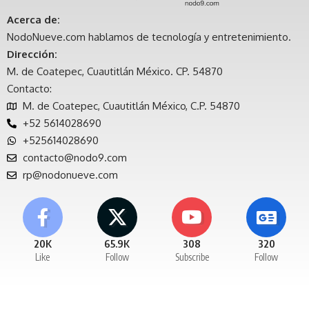
Acerca de:
NodoNueve.com hablamos de tecnología y entretenimiento.
Dirección:
M. de Coatepec, Cuautitlán México. CP. 54870
Contacto:
M. de Coatepec, Cuautitlán México, C.P. 54870
+52 5614028690
+525614028690
contacto@nodo9.com
rp@nodonueve.com
20K
65.9K
308
320
Like
Follow
Subscribe
Follow