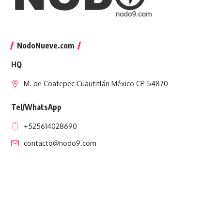
NodoNueve.com
HQ
M. de Coatepec Cuautitlán México CP 54870
Tel/WhatsApp
+525614028690
contacto@nodo9.com