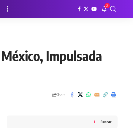
2
n México, Impulsada
Share
Buscar