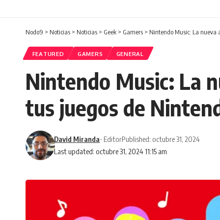
Nodo9
>
Noticias
>
Noticias
>
Geek
>
Gamers
>
Nintendo Music: La nueva 
FEATURED
GAMERS
GENERAL
Nintendo Music: La n
tus juegos de Ninten
David Miranda
- Editor
Published: octubre 31, 2024
Last updated: octubre 31, 2024 11:15 am