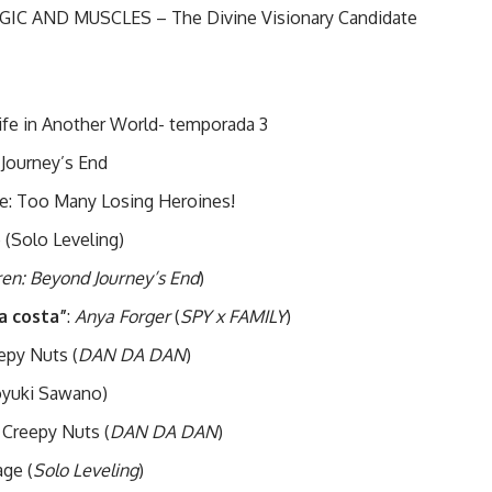
IC AND MUSCLES – The Divine Visionary Candidate
Life in Another World- temporada 3
 Journey’s End
ne: Too Many Losing Heroines!
 (Solo Leveling)
ren: Beyond Journey’s End
)
a costa”
:
Anya Forger
(
SPY x FAMILY
)
epy Nuts (
DAN DA DAN
)
oyuki Sawano)
 Creepy Nuts (
DAN DA DAN
)
age (
Solo Leveling
)