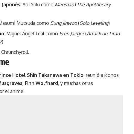
– Japonés
: Aoi Yuki como
Maomao
(
The Apothecary
 Masumi Mutsuda como
Sung Jinwoo
(
Solo Leveling
)
no
: Miguel Ángel Leal como
Eren Jaeger
(
Attack on Titan
2
)
a
Chrunchyroll
.
ime
rince Hotel Shin Takanawa en Tokio
, reunió a íconos
 Musgraves, Finn Wolfhard
, y muchas otras
r el anime.