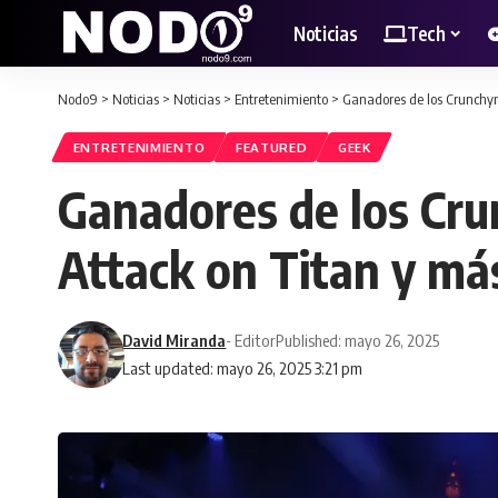
Noticias
Tech
Nodo9
>
Noticias
>
Noticias
>
Entretenimiento
>
Ganadores de los Crunchyr
ENTRETENIMIENTO
FEATURED
GEEK
Ganadores de los Cru
Attack on Titan y má
David Miranda
- Editor
Published: mayo 26, 2025
Last updated: mayo 26, 2025 3:21 pm