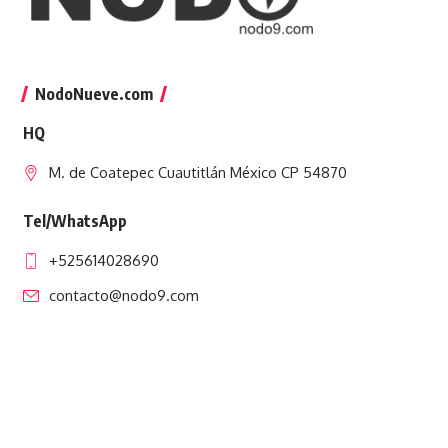
NodoNueve.com
HQ
M. de Coatepec Cuautitlán México CP 54870
Tel/WhatsApp
+525614028690
contacto@nodo9.com