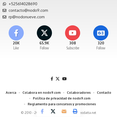
+525614028690
contacto@nodo9.com
rp@nodonueve.com
20K
65.9K
308
320
Like
Follow
Subscribe
Follow
Acerca
Colabora en nodo9.com
Colaboradores
Contacto
Política de privacidad de nodo9.com
Reglamento para concursos y promociones
© 2010 - 2026 Nodo9 un desarrollo de
Neodatta.net