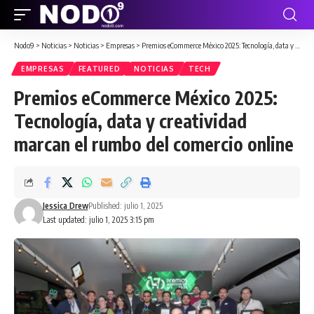
Nodo9
>
Noticias
>
Noticias
>
Empresas
>
Premios eCommerce México 2025: Tecnología, data y creatividad marcan el rumbo del comercio online
EMPRESAS
FEATURED
NOTICIAS
TECH
Premios eCommerce México 2025:
Tecnología, data y creatividad
marcan el rumbo del comercio online
Jessica Drew
Published: julio 1, 2025
Last updated: julio 1, 2025 3:15 pm