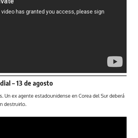
ial – 13 de agosto
les. Un ex agente estadounidense en Corea del Sur deberá
 destruirlo.