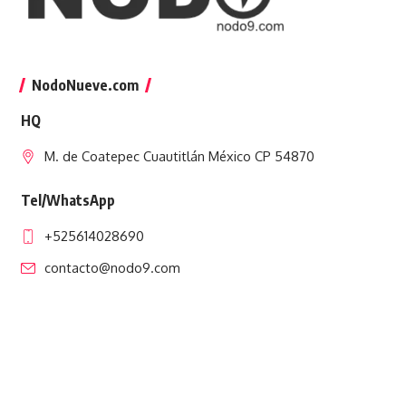
NodoNueve.com
HQ
M. de Coatepec Cuautitlán México CP 54870
Tel/WhatsApp
+525614028690
contacto@nodo9.com