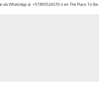
rvar vía WhatsApp al +573105526570 o en
The Place To Be
.