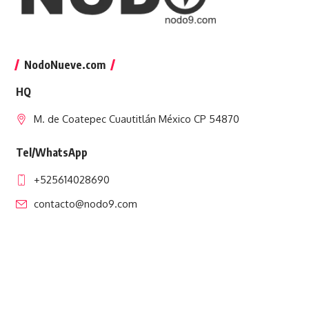
NodoNueve.com
HQ
M. de Coatepec Cuautitlán México CP 54870
Tel/WhatsApp
+525614028690
contacto@nodo9.com