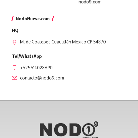
NodoNueve.com
HQ
M. de Coatepec Cuautitlán México CP 54870
Tel/WhatsApp
+525614028690
contacto@nodo9.com