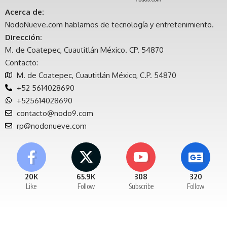
Acerca de:
NodoNueve.com hablamos de tecnología y entretenimiento.
Dirección:
M. de Coatepec, Cuautitlán México. CP. 54870
Contacto:
M. de Coatepec, Cuautitlán México, C.P. 54870
+52 5614028690
+525614028690
contacto@nodo9.com
rp@nodonueve.com
20K
65.9K
308
320
Like
Follow
Subscribe
Follow