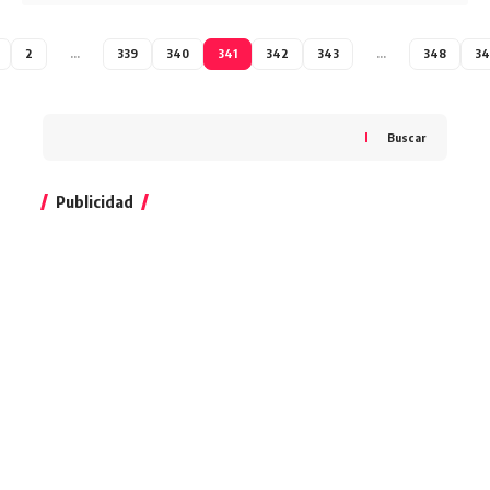
2
…
339
340
341
342
343
…
348
34
Buscar
Publicidad