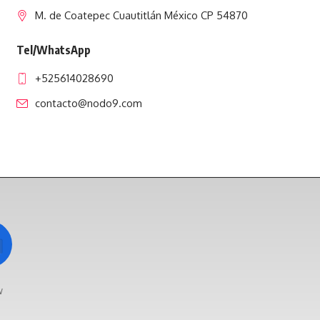
M. de Coatepec Cuautitlán México CP 54870
Tel/WhatsApp
+525614028690
contacto@nodo9.com
w