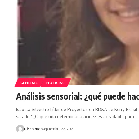
GENERAL
NOTICIAS
Análisis sensorial: ¿qué puede ha
Isabela Silvestre Líder de Proyectos en RD&A de Kerry Brasi
salado? ¿O que una determinada acidez es agradable para…
DiscoRudo
septiembre 22, 2021