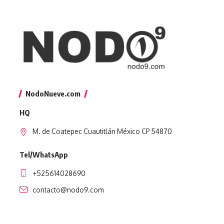
NodoNueve.com
HQ
M. de Coatepec Cuautitlán México CP 54870
Tel/WhatsApp
+525614028690
contacto@nodo9.com