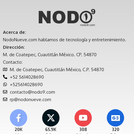
Acerca de:
NodoNueve.com hablamos de tecnología y entretenimiento.
Dirección:
M. de Coatepec, Cuautitlán México. CP. 54870
Contacto:
M. de Coatepec, Cuautitlán México, C.P. 54870
+52 5614028690
+525614028690
contacto@nodo9.com
rp@nodonueve.com
20K
65.9K
308
320