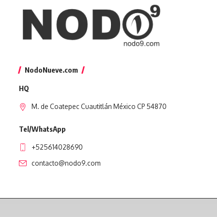
NodoNueve.com
HQ
M. de Coatepec Cuautitlán México CP 54870
Tel/WhatsApp
+525614028690
contacto@nodo9.com