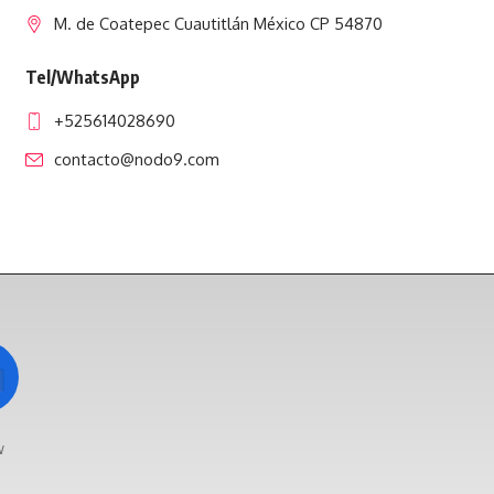
M. de Coatepec Cuautitlán México CP 54870
Tel/WhatsApp
+525614028690
contacto@nodo9.com
w