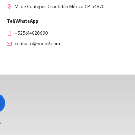
M. de Coatepec Cuautitlán México CP 54870
Tel/WhatsApp
+525614028690
contacto@nodo9.com
w