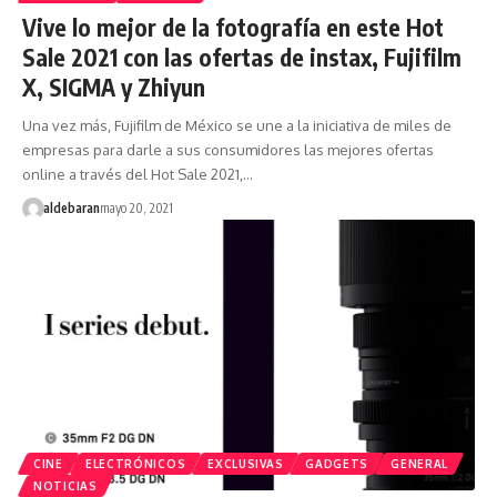
Vive lo mejor de la fotografía en este Hot
Sale 2021 con las ofertas de instax, Fujifilm
X, SIGMA y Zhiyun
Una vez más, Fujifilm de México se une a la iniciativa de miles de
empresas para darle a sus consumidores las mejores ofertas
online a través del Hot Sale 2021,…
aldebaran
mayo 20, 2021
CINE
ELECTRÓNICOS
EXCLUSIVAS
GADGETS
GENERAL
NOTICIAS