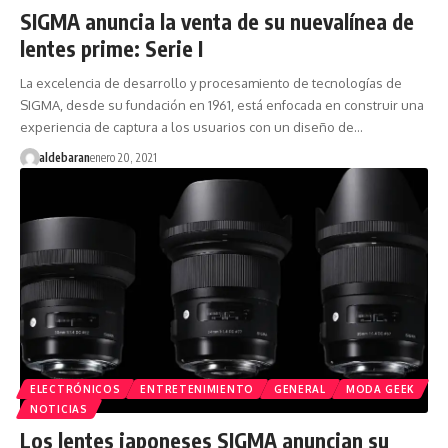
SIGMA anuncia la venta de su nuevalínea de
lentes prime: Serie I
La excelencia de desarrollo y procesamiento de tecnologías de
SIGMA, desde su fundación en 1961, está enfocada en construir una
experiencia de captura a los usuarios con un diseño de…
aldebaran
enero 20, 2021
ELECTRÓNICOS
ENTRETENIMIENTO
GENERAL
MODA GEEK
NOTICIAS
Los lentes japoneses SIGMA anuncian su