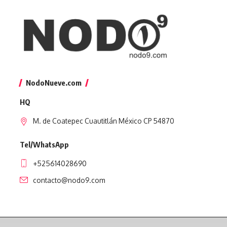
NodoNueve.com
HQ
M. de Coatepec Cuautitlán México CP 54870
Tel/WhatsApp
+525614028690
contacto@nodo9.com