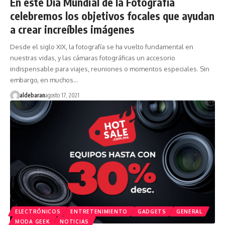
En este Día Mundial de la Fotografía
celebremos los objetivos focales que ayudan
a crear increíbles imágenes
Desde el siglo XIX, la fotografía se ha vuelto fundamental en
nuestras vidas, y las cámaras fotográficas un accesorio
indispensable para viajes, reuniones o momentos especiales. Sin
embargo, en muchos…
aldebaran
agosto 17, 2021
ELECTRÓNICOS
ENTRETENIMIENTO
GADGETS
GENERAL
MODA GEEK
NOTICIAS