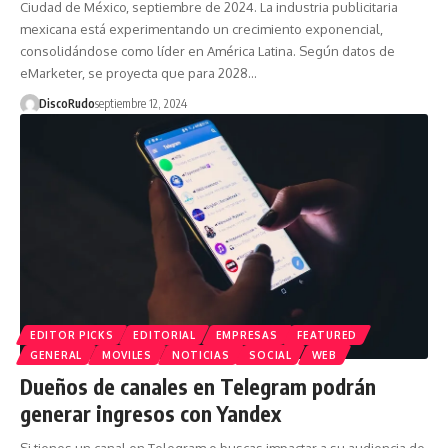
Ciudad de México, septiembre de 2024. La industria publicitaria
mexicana está experimentando un crecimiento exponencial,
consolidándose como líder en América Latina. Según datos de
eMarketer, se proyecta que para 2028…
DiscoRudo
septiembre 12, 2024
EDITOR PICKS
EDITORIAL
EMPRESAS
FEATURED
GENERAL
MOVILES
NOTICIAS
SOCIAL
WEB
Dueños de canales en Telegram podrán
generar ingresos con Yandex