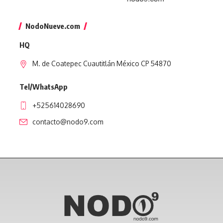
NodoNueve.com
HQ
M. de Coatepec Cuautitlán México CP 54870
Tel/WhatsApp
+525614028690
contacto@nodo9.com