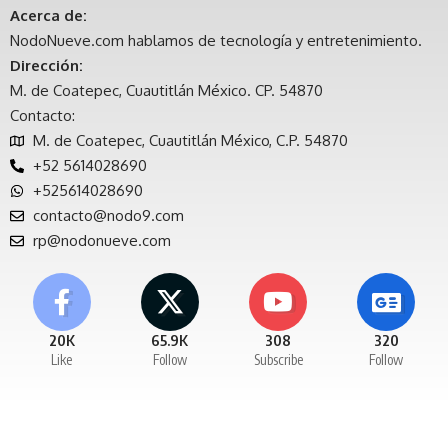
Acerca de:
NodoNueve.com hablamos de tecnología y entretenimiento.
Dirección:
M. de Coatepec, Cuautitlán México. CP. 54870
Contacto:
M. de Coatepec, Cuautitlán México, C.P. 54870
+52 5614028690
+525614028690
contacto@nodo9.com
rp@nodonueve.com
20K
65.9K
308
320
Like
Follow
Subscribe
Follow