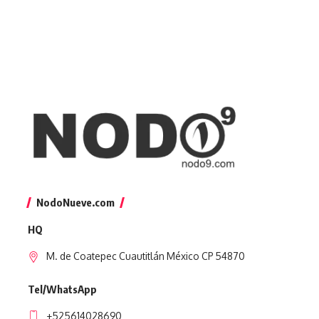
NodoNueve.com
HQ
M. de Coatepec Cuautitlán México CP 54870
Tel/WhatsApp
+525614028690