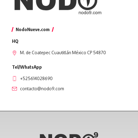
NodoNueve.com
HQ
M. de Coatepec Cuautitlán México CP 54870
Tel/WhatsApp
+525614028690
contacto@nodo9.com