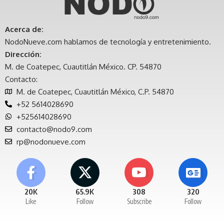
Acerca de:
NodoNueve.com hablamos de tecnología y entretenimiento.
Dirección:
M. de Coatepec, Cuautitlán México. CP. 54870
Contacto:
M. de Coatepec, Cuautitlán México, C.P. 54870
+52 5614028690
+525614028690
contacto@nodo9.com
rp@nodonueve.com
20K
65.9K
308
320
Like
Follow
Subscribe
Follow