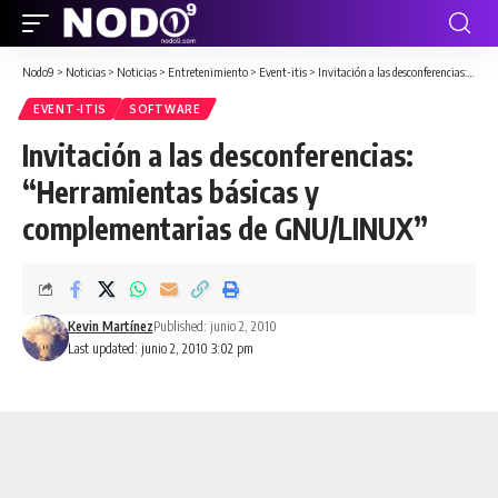
Nodo9
>
Noticias
>
Noticias
>
Entretenimiento
>
Event-itis
>
Invitación a las desconferencias: “Herramientas básicas y complementarias de GNU/LINUX”
EVENT-ITIS
SOFTWARE
Invitación a las desconferencias:
“Herramientas básicas y
complementarias de GNU/LINUX”
Kevin Martínez
Published: junio 2, 2010
Last updated: junio 2, 2010 3:02 pm