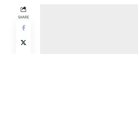
SHARE
ThriXXX se encuentra actualmente en el desa
Kinect para el Microsoft Xbox 360 y / o PC.
compañía planea lanzar esta tecnología al pú