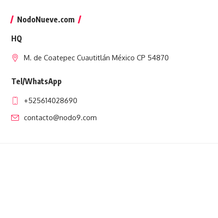
NodoNueve.com
HQ
M. de Coatepec Cuautitlán México CP 54870
Tel/WhatsApp
+525614028690
contacto@nodo9.com