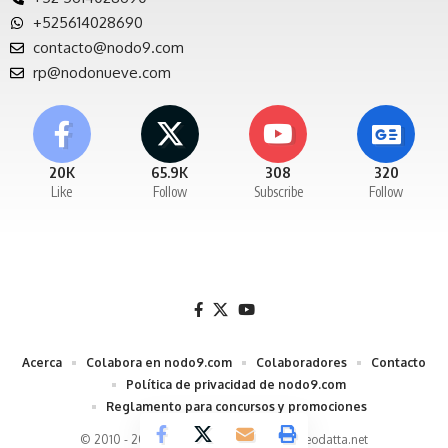
+525614028690
contacto@nodo9.com
rp@nodonueve.com
20K
65.9K
308
320
Like
Follow
Subscribe
Follow
Acerca
Colabora en nodo9.com
Colaboradores
Contacto
Política de privacidad de nodo9.com
Reglamento para concursos y promociones
© 2010 - 2026 Nodo9 un desarrollo de
Neodatta.net