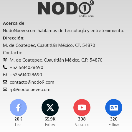
Acerca de:
NodoNueve.com hablamos de tecnología y entretenimiento.
Dirección:
M. de Coatepec, Cuautitlán México. CP. 54870
Contacto:
M. de Coatepec, Cuautitlán México, C.P. 54870
+52 5614028690
+525614028690
contacto@nodo9.com
rp@nodonueve.com
20K
65.9K
308
320
Like
Follow
Subscribe
Follow