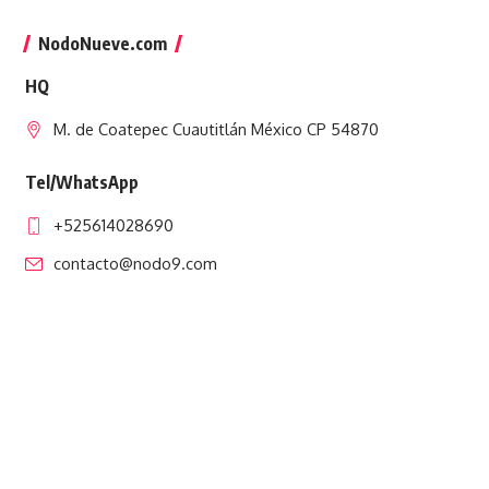
NodoNueve.com
HQ
M. de Coatepec Cuautitlán México CP 54870
Tel/WhatsApp
+525614028690
contacto@nodo9.com