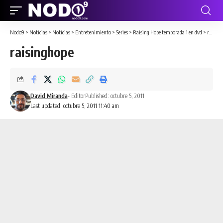
Nodo9
>
Noticias
>
Noticias
>
Entretenimiento
>
Series
>
Raising Hope temporada 1 en dvd
>
raisinghope
raisinghope
David Miranda
- Editor
Published: octubre 5, 2011
Last updated: octubre 5, 2011 11:40 am