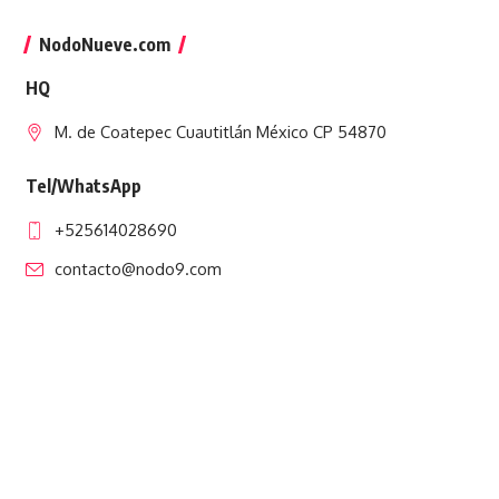
NodoNueve.com
HQ
M. de Coatepec Cuautitlán México CP 54870
Tel/WhatsApp
+525614028690
contacto@nodo9.com