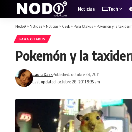
Noticias
Tech
Nodo9
>
Noticias
>
Noticias
>
Geek
>
Para Otakus
>
Pokemón y la taxidermi
PARA OTAKUS
Pokemón y la taxider
LauraDark
Published: octubre 28, 2011
Last updated: octubre 28, 2011 9:35 am