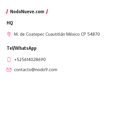
NodoNueve.com
HQ
M. de Coatepec Cuautitlán México CP 54870
Tel/WhatsApp
+525614028690
contacto@nodo9.com