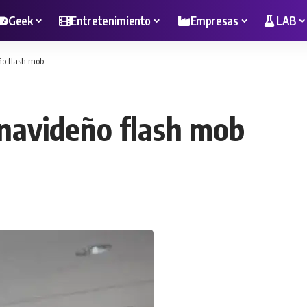
Geek
Entretenimiento
Empresas
LAB
ño flash mob
 navideño flash mob