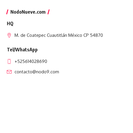
NodoNueve.com
HQ
M. de Coatepec Cuautitlán México CP 54870
Tel/WhatsApp
+525614028690
contacto@nodo9.com