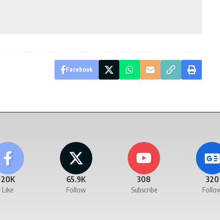
Facebook
20K
65.9K
308
320
Like
Follow
Subscribe
Follo