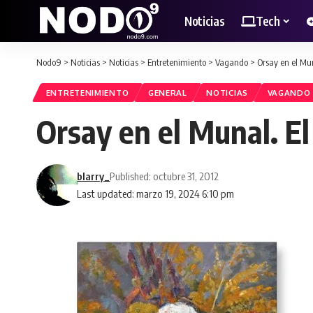
Noticias
Tech
Nodo9
>
Noticias
>
Noticias
>
Entretenimiento
>
Vagando
>
Orsay en el Mun
ENTRETENIMIENTO
GENERAL
NOTICIAS
VAGANDO
Orsay en el Munal. El
blarry_
Published: octubre 31, 2012
Last updated: marzo 19, 2024 6:10 pm