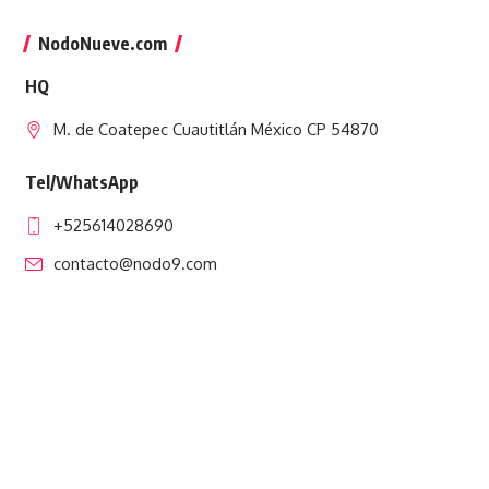
NodoNueve.com
HQ
M. de Coatepec Cuautitlán México CP 54870
Tel/WhatsApp
+525614028690
contacto@nodo9.com