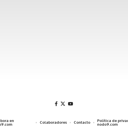
bora en
Política de priv
Colaboradores
Contacto
o9.com
nodo9.com