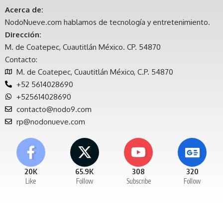
Acerca de:
NodoNueve.com hablamos de tecnología y entretenimiento.
Dirección:
M. de Coatepec, Cuautitlán México. CP. 54870
Contacto:
M. de Coatepec, Cuautitlán México, C.P. 54870
+52 5614028690
+525614028690
contacto@nodo9.com
rp@nodonueve.com
20K
65.9K
308
320
Like
Follow
Subscribe
Follow