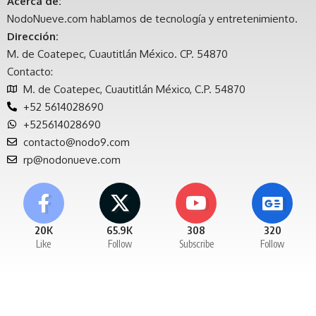
Acerca de:
NodoNueve.com hablamos de tecnología y entretenimiento.
Dirección:
M. de Coatepec, Cuautitlán México. CP. 54870
Contacto:
M. de Coatepec, Cuautitlán México, C.P. 54870
+52 5614028690
+525614028690
contacto@nodo9.com
rp@nodonueve.com
20K
65.9K
308
320
Like
Follow
Subscribe
Follow