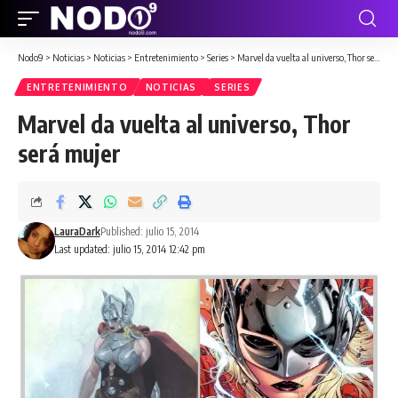
Nodo9
>
Noticias
>
Noticias
>
Entretenimiento
>
Series
>
Marvel da vuelta al universo, Thor será mujer
ENTRETENIMIENTO
NOTICIAS
SERIES
Marvel da vuelta al universo, Thor
será mujer
LauraDark
Published: julio 15, 2014
Last updated: julio 15, 2014 12:42 pm