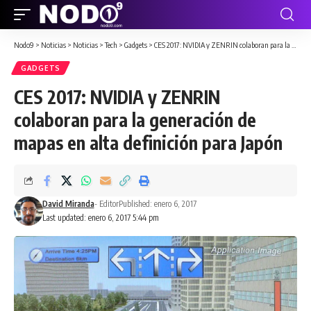
Nodo9
>
Noticias
>
Noticias
>
Tech
>
Gadgets
>
CES 2017: NVIDIA y ZENRIN colaboran para la generación de mapas en alta definición para Japón
GADGETS
CES 2017: NVIDIA y ZENRIN
colaboran para la generación de
mapas en alta definición para Japón
David Miranda
- Editor
Published: enero 6, 2017
Last updated: enero 6, 2017 5:44 pm