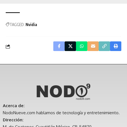
TAGGED:
Nvidia
Acerca de:
NodoNueve.com hablamos de tecnología y entretenimiento.
Dirección:
M. de Coatepec, Cuautitlán México. CP. 54870