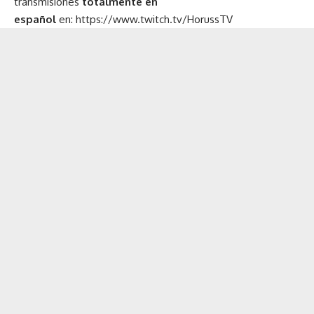
transmisiones
totalmente en
espa
ñ
ol
en:
https://www.twitch.tv/HorussTV