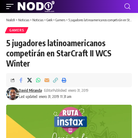
Nodo9
>
Noticias
>
Noticias
>
Geek
>
Gamers
>
5 jugadores latinoamericanos competirán en StarCraft II WCS Winter
GAMERS
5 jugadores latinoamericanos
competirán en StarCraft II WCS
Winter
David Miranda
- Editor
Published: enero 31, 2019
Last updated: enero 31, 2019 11:31 am