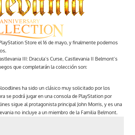
a PlayStation Store el 16 de mayo, y finalmente podemos
os.
tlevania III: Dracula’s Curse, Castlevania II Belmont’s
juegos que completarán la colección son:
oodlines ha sido un clásico muy solicitado por los
ora se podrá jugar en una consola de PlayStation por
lines sigue al protagonista principal John Morris, y es una
evania no incluye a un miembro de la Familia Belmont.