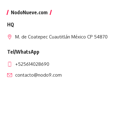
NodoNueve.com
HQ
M. de Coatepec Cuautitlán México CP 54870
Tel/WhatsApp
+525614028690
contacto@nodo9.com