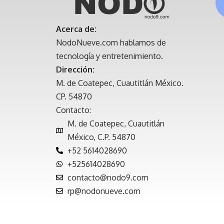
Acerca de:
NodoNueve.com hablamos de
tecnología y entretenimiento.
Dirección:
M. de Coatepec, Cuautitlán México.
CP. 54870
Contacto:
M. de Coatepec, Cuautitlán
México, C.P. 54870
+52 5614028690
+525614028690
contacto@nodo9.com
rp@nodonueve.com